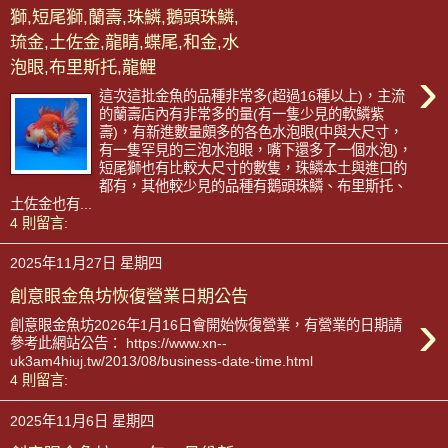
獅,短尾獅,蘭壽,珠鱗,鵝頭珠鱗,
琉金,土佐金,龍睛,蝶尾,和金,水
泡眼,布里斯托,龍鯉
›
這次這批金魚的品種非常多(超過16種以上)，主流
的蘭壽店內有非常多的量(有一隻少見的軟鱗紫
壽)，有新進數量頗多的各色水泡眼(中與大尺寸，
有一隻罕見的三泡水泡眼，嘴下還多了一個水泡)，
短尾獅也有比較大尺寸的數隻，珠鱗本土與進口的
都有，其他較少見的品種有鵝頭珠鱗、布里斯托、
土佐金也有...
4 則留言:
2025年11月27日 星期四
創意眼金魚坊恢復營業日期公告
›
創意眼金魚坊2026年1月16日會開始恢復營業，有營業的日期請
參考此網站公告： https://www.xn--
uk3am4hiuj.tw/2013/08/business-date-time.html
4 則留言:
2025年11月6日 星期四