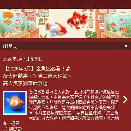
▼
2026年6月7日 星期日
【2026年5月】金魚迷必看！高
級大陸蘭壽、罕見三歲大珠鱗、
高人氣泰獅華麗登場
›
各位水族愛好者大家好！五月份的精選新進魚隻已
經整理發布，本月為大家準備了極具看頭的稀有與
熱門品種，無論您是在尋找體態完美的蘭壽，還是
少見的巨型珠鱗，這次的陣容絕對不會讓您失望！
🌟 本月重點魚種搶先看： 罕見巨型珠鱗 ：約三歲
大的紅白大珠鱗，體型如壘球般渾圓飽滿，非常稀
有，極具...
12 則留言: