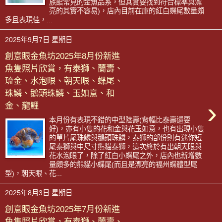
族館常見的金魚品系，但其實要找到符合標準與漂
亮的其實不容易)，店內目前在庫的紅白蝶尾數量頗
多且表現佳，...
2025年9月7日 星期日
創意眼金魚坊2025年8月份新進
魚隻照片欣賞，有泰獅、蘭壽、
琉金、水泡眼、朝天眼、蝶尾、
珠鱗、鵝頭珠鱗、玉如意、和
›
金、龍鯉
本月份有表現不錯的中型陸壽(背幅比泰壽還要
好)，亦有小隻的花和金與花玉如意，也有出現小隻
的單片尾珠鱗與鵝頭珠鱗，泰獅的部份則有迷你短
尾泰獅與中尺寸熊貓泰獅，這次終於有出朝天眼與
花水泡眼了，除了紅白小蝶尾之外，店內也新增數
量頗多的熊貓小蝶尾(而且是漂亮的福州蝶體型尾
型)，朝天眼、花...
2025年8月3日 星期日
創意眼金魚坊2025年7月份新進
魚隻照片欣賞，有泰獅、蘭壽、