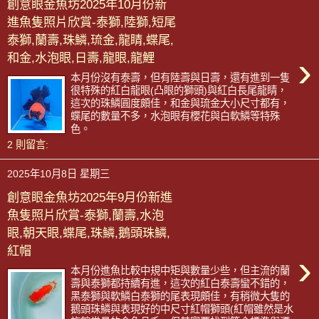
創意眼金魚坊2025年10月份新
進魚隻照片欣賞-泰獅,陸獅,短尾
泰獅,蘭壽,珠鱗,琉金,龍睛,蝶尾,
›
和金,水泡眼,日壽,龍眼,龍鯉
本月份沒有泰壽，但有陸壽與日壽，還有進到一隻
很特殊的紅白龍眼(凸眼的獅頭)與紅白長尾龍睛，
這次的珠鱗圓度頗佳，和金與琉金大小尺寸都有，
蝶尾的數量不多，水泡眼有櫻花與白軟鱗等特殊
色。
2 則留言:
2025年10月8日 星期三
創意眼金魚坊2025年9月份新進
魚隻照片欣賞-泰獅,蘭壽,水泡
眼,朝天眼,蝶尾,珠鱗,鵝頭珠鱗,
紅帽
›
本月份進魚比較中規中矩與數量少些，但主流的蘭
壽與泰獅都持續有進，這次的紅白泰壽蠻不錯的，
黑泰獅與軟鱗白泰獅的尾表現頗佳，有稍微大隻的
鵝頭珠鱗與表現好的中尺寸紅帽獅頭(紅帽雖然是水