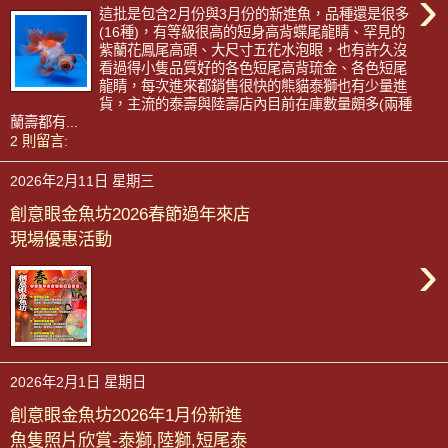
›
這批是包含2月份與3月份的新進魚，品種還是很多
(16種)，有等級很高的短身高背蝶尾龍睛、罕見的
紫蘭花鳳尾高頭、大尺寸五花水泡眼，也有許久沒
看過得小隻品質好的各色短尾高背琉金、各色短尾
龍睛，每次進來都銷售很快的熊貓泰獅也有少量進
貨，主流的泰壽與陸壽店內目前在庫數量頗多(兩種
蘭壽都有...
2 則留言:
2026年2月11日 星期三
創意眼金魚坊2026春節過年來店
現場優惠活動
›
2026年2月1日 星期日
創意眼金魚坊2026年1月份新進
魚隻照片欣賞-泰獅,陸獅,短尾泰