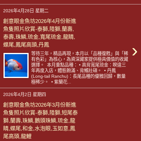
2026年4月28日 星期二
創意眼金魚坊2026年4月份新進
魚隻照片欣賞-泰獅,陸獅,蘭壽,
泰壽,珠鱗,琉金,寬尾琉金,龍睛,
›
蝶尾,鳳尾高頭,丹鳳
等待三年，精品再現，本月以「品種復甦」與「稀
有色彩」為核心，為資深藏家提供極具價值的收藏
選擇。 本月重點品種： • 高背寬尾琉金：睽違三
年再度入店，體態飽滿、背鰭壯碩。 • 丹鳳
(Long-tail Ranchu)：長尾品種的優雅回歸，數量
極稀少。 • 紫蘭花...
2026年4月2日 星期四
創意眼金魚坊2026年3月份新進
魚隻照片欣賞-泰獅,陸獅,短尾泰
獅,蘭壽,珠鱗,鵝頭珠鱗,琉金,龍
睛,蝶尾,和金,水泡眼,玉如意,鳳
尾高頭,龍鯉