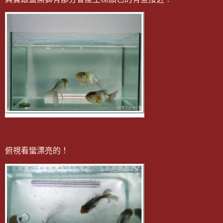
俯視看蠻漂亮的！