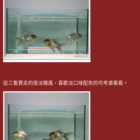
這三隻算走的是淡雅風，喜歡淡口味配色的可考慮看看。