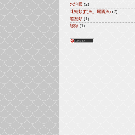
水泡眼
(2)
迷鰓類(鬥魚、麗麗魚)
(2)
蝦蟹類
(1)
螺類
(1)