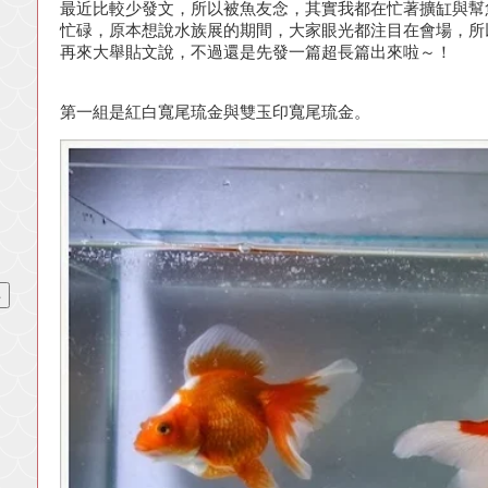
最近比較少發文，所以被魚友念，其實我都在忙著擴缸與幫
忙碌，原本想說水族展的期間，大家眼光都注目在會場，所
再來大舉貼文說，不過還是先發一篇超長篇出來啦～！
第一組是紅白寬尾琉金與雙玉印寬尾琉金。
、
」