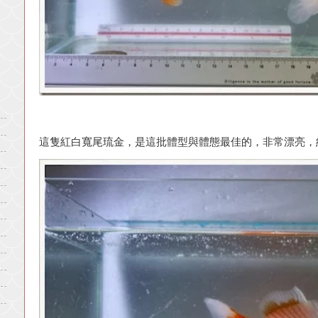
這隻紅白寬尾琉金，是這批體型與體態最佳的，非常漂亮，約1