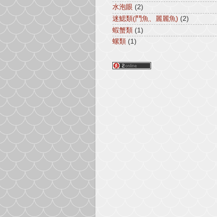
水泡眼
(2)
迷鰓類(鬥魚、麗麗魚)
(2)
蝦蟹類
(1)
螺類
(1)