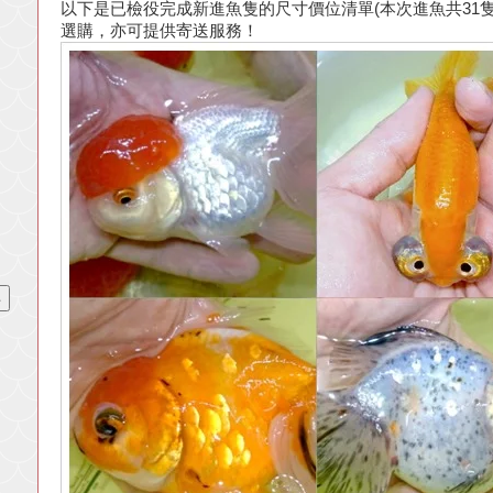
以下是已檢役完成新進魚隻的尺寸價位清單(本次進魚共31
選購，亦可提供寄送服務！
、
」