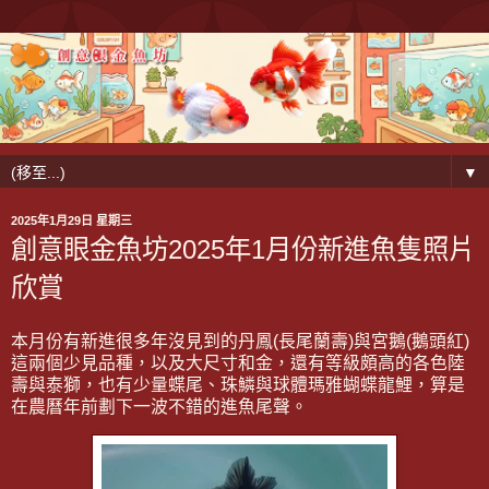
▼
2025年1月29日 星期三
創意眼金魚坊2025年1月份新進魚隻照片
欣賞
本月份有新進很多年沒見到的丹鳳(長尾蘭壽)與宮鵝(鵝頭紅)
這兩個少見品種，以及大尺寸和金，還有等級頗高的各色陸
壽與泰獅，也有少量蝶尾、珠鱗與球體瑪雅蝴蝶龍鯉，算是
在農曆年前劃下一波不錯的進魚尾聲。