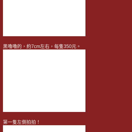
黑嚕嚕的，約7cm左右，每隻350元。
第一隻左側拍拍！