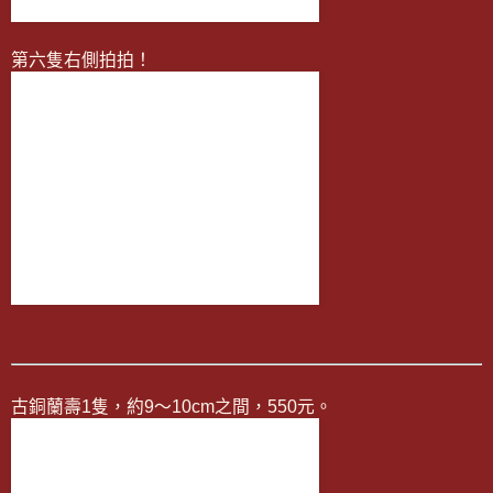
第六隻右側拍拍！
古銅蘭壽1隻，約9～10cm之間，550元。