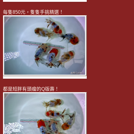
每隻850元，隻隻手挑精選！
都是短胖有頭瘤的Q版壽！