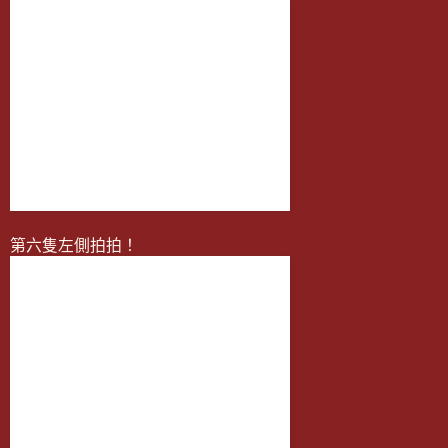
第六隻左側拍拍！