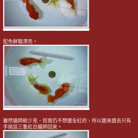
配色鮮豔漂亮。
雖然貓師較少見，但我仍不想選全紅的，所以選來選去只有
手挑這三隻紅白貓師回來。