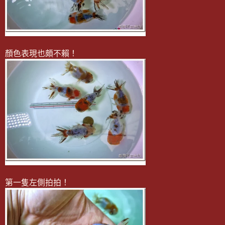
顏色表現也頗不賴！
第一隻左側拍拍！